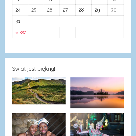
24
25
26
27
28
29
30
31
« kw.
Świat jest piękny!